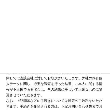
第三者提供を行いません。
（１１）見直し・改善
弊社の個人情報の取扱いおよび安全管理に係る適切な措置につ
いては、適宜見直し、改善いたします。
（１２）個人情報保護法に基づく保有個人データの開示、訂正
等、利用停止など
個人情報保護法に基づく保有個人データに関する開示（確認・
記録の開示を含む）、訂正等または利用停止などに関するご請
求については、ご請求者がご本人であることを確認させていた
だいたうえで手続きを行います。保険会社の保有個人データに
関しては当該会社に対してお取次ぎいたします。弊社の保有個
人データに関し、必要な調査を行った結果、ご本人に関する情
報が不正確である場合は、その結果に基づいて正確なものに変
更させていただきます。
なお、上記開示などの手続きについては所定の手数料をいただ
きます。手続きを希望される方は、下記お問い合わせ先までお